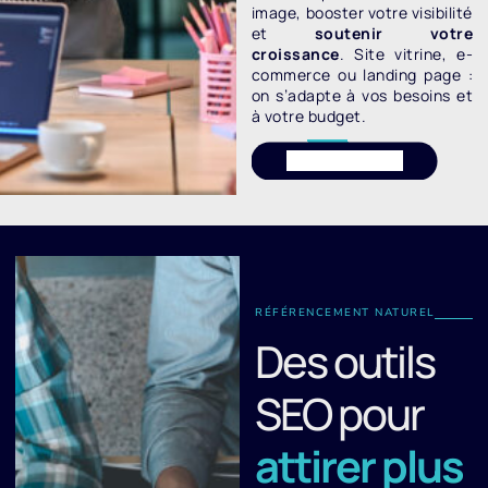
image, booster votre visibilité
et
soutenir votre
croissance
. Site vitrine, e-
commerce ou landing page :
on s’adapte à vos besoins et
à votre budget.
En savoir plus
RÉFÉRENCEMENT NATUREL
Des outils
SEO pour
attirer plus